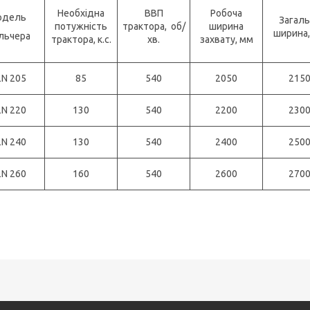
Необхідна
ВВП
Робоча
одель
Загаль
потужність
трактора, об/
ширина
ширина,
льчера
трактора, к.с.
хв.
захвату, мм
2N 205
85
540
2050
215
2N 220
130
540
2200
230
2N 240
130
540
2400
250
2N 260
160
540
2600
270