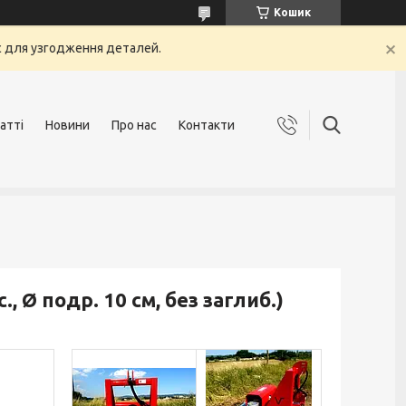
Кошик
с для узгодження деталей.
атті
Новини
Про нас
Контакти
, Ø подр. 10 см, без заглиб.)