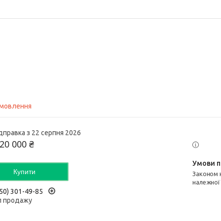
амовлення
дправка з 22 серпня 2026
20 000 ₴
Купити
Законом не передбачено повернення та обмін даного товару
належної
50) 301-49-85
л продажу