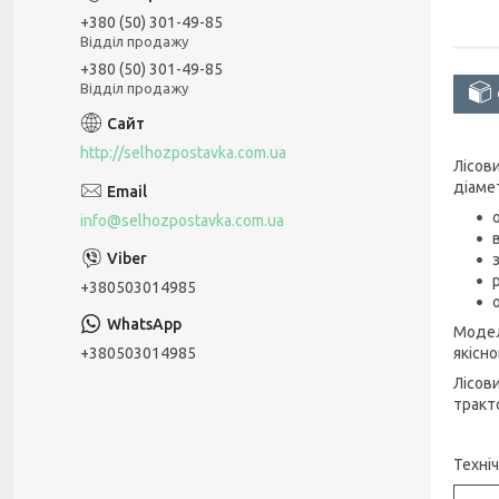
+380 (50) 301-49-85
Відділ продажу
+380 (50) 301-49-85
Відділ продажу
http://selhozpostavka.com.ua
Лісов
діаме
info@selhozpostavka.com.ua
+380503014985
Модел
+380503014985
якісн
Лісов
тракто
Техніч