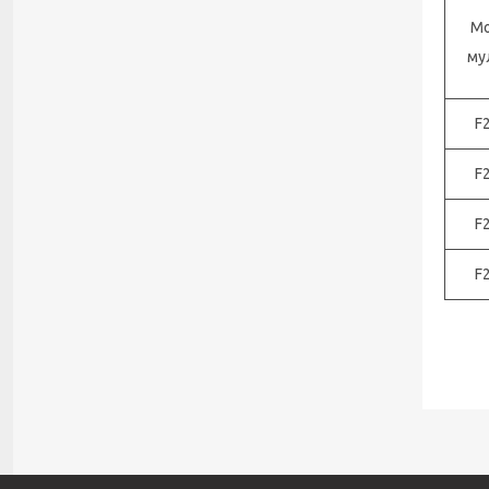
М
му
F
F
F
F