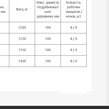
Макс. діаметр
Кількість
на
подрібнювал
робочих
Вага, кг
 мм
ьної
ланцюгів /
деревини, мм
ножів, шт
0
1200
100
8 / 4
0
1250
100
8 / 4
0
1350
100
8 / 4
0
1450
100
8 / 4