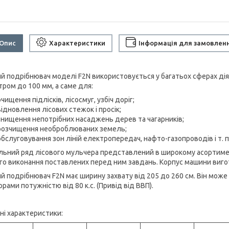
Опис
Характеристики
Інформація для замовлен
ий подрібнювач моделі F2N використовується у багатьох сферах діял
тром до 100 мм, а саме для:
очищення підлісків, лісосмуг, узбіч доріг;
відновлення лісових стежок і просік;
знищення непотрібних насаджень дерев та чагарників;
розчищення необроблюваних земель;
обслуговування зон ліній електропередач, нафто-газопроводів і т. п
ьний ряд лісового мульчера представлений в широкому асортимен
ого виконання поставлених перед ним завдань. Корпус машини виго
ий подрібнювач F2N має ширину захвату від 205 до 260 см. Він може
рами потужністю від 80 к.с. (Привід від ВВП).
ні характеристики: