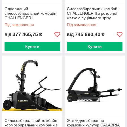
Однорядний
Силосозбиральний комбайн
силосозбиральний комбайн
CHALLENGER II з роторної
CHALLENGER I
жаткою суцільного зрізу
Під замовлення
Під замовлення
377 465,75
745 890,40
від
₴
від
₴
Купити
Купити
Силосозбиральний комбайн
Жаткидля збирання
кормозбиральний комбайн з
кормових культур CALABRIA