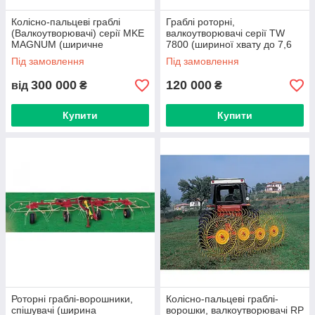
Колісно-пальцеві граблі
Граблі роторні,
(Валкоутворювачі) серії MKE
валкоутворювачі серії TW
MAGNUM (ширичне
7800 (шириної хвату до 7,6
захоплення до 11,4 м)
м)
Під замовлення
Під замовлення
300 000
120 000
від
₴
₴
Купити
Купити
Роторні граблі-ворошники,
Колісно-пальцеві граблі-
спішувачі (ширина
ворошки, валкоутворювачі RP