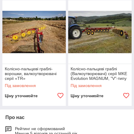
Колісно-пальцеві граблі-
Колісно-пальцеві граблі
ворошки, валкоутворювачі
(Валкоутворювачі) серії MKE
серії «TR»
Evolution MAGNUM, "V"-типу
Під замовлення
Під замовлення
Ціну уточнюйте
Ціну уточнюйте
Про нас
Рейтинг не сформований
Менше 5 відгуків за останній рік