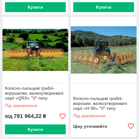
Купити
Купити
Колісно-пальцеві граблі-
ворушилки, валкоутворювачі
серії «QRX» "V"-типу
Колісно-пальцеві граблі-
ворошки, валкоутворювачі
Під замовлення
серії «H 90» "V"-типу
781 964,22
Під замовлення
від
₴
Ціну уточнюйте
Купити