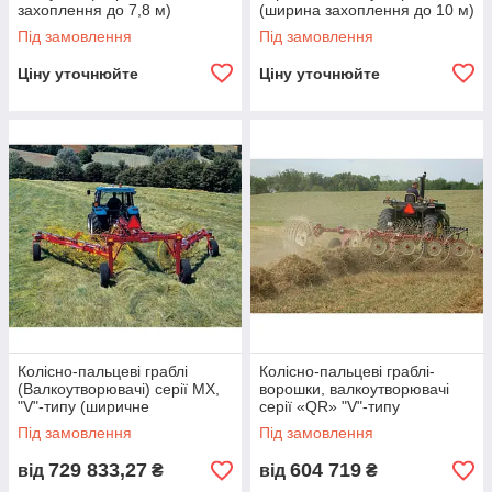
захоплення до 7,8 м)
(ширина захоплення до 10 м)
Під замовлення
Під замовлення
Ціну уточнюйте
Ціну уточнюйте
Колісно-пальцеві граблі
Колісно-пальцеві граблі-
(Валкоутворювачі) серії MX,
ворошки, валкоутворювачі
"V"-типу (ширичне
серії «QR» "V"-типу
захоплення до 7,1 м)
Під замовлення
Під замовлення
729 833,27
604 719
від
₴
від
₴