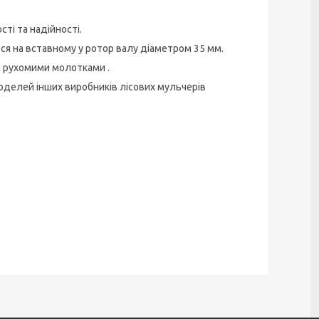
ті та надійності.
ся на вставному у ротор валу діаметром 35 мм.
з рухомими молотками .
оделей інших виробників лісових мульчерів