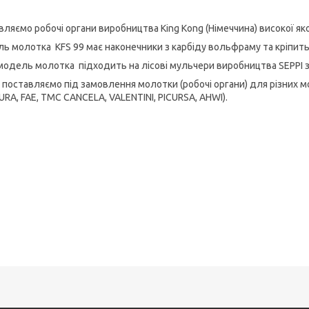
ляємо робочі органи виробництва King Kong (Німеччина) високої якос
ь молотка KFS 99 має наконечники з карбіду вольфраму та кріпить
модель молотка підходить на лісові мульчери виробництва SEPPI 
 поставляємо під замовлення молотки (робочі органи) для різних м
URA, FAE, TMC CANCELA, VALENTINI, PICURSA, AHWI).