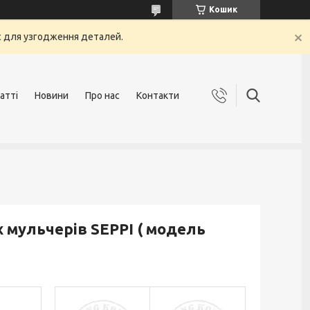
Кошик
с для узгодження деталей.
атті
Новини
Про нас
Контакти
х мульчерів SEPPI ( модель