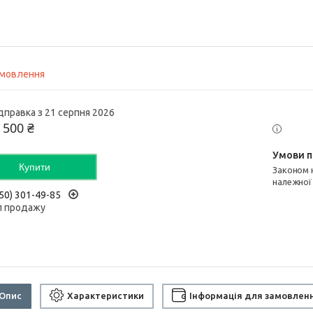
амовлення
дправка з 21 серпня 2026
 500 ₴
Купити
Законом не передбачено повернення та обмін даного товару
належної
50) 301-49-85
л продажу
Опис
Характеристики
Інформація для замовлен