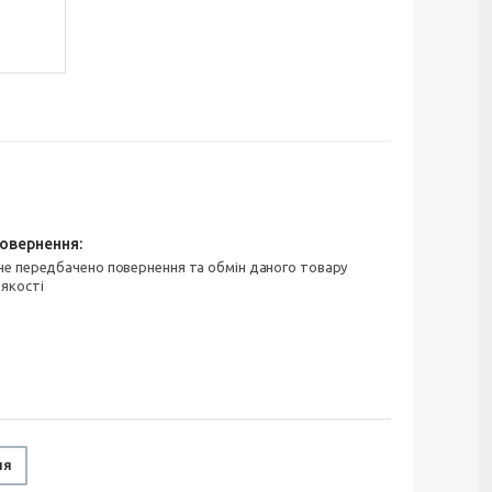
 якості
ня