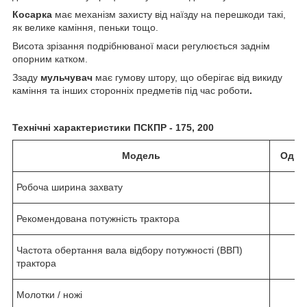
Косарка
має механізм захисту від наїзду на перешкоди такі,
як велике каміння, пеньки тощо.
Висота зрізання подрібнюваної маси регулюється заднім
опорним катком.
Ззаду
мульчувач
має гумову штору, що оберігає від викиду
каміння та інших сторонніх предметів під час роботи
.
Технічні характеристики ПСКПР - 175, 200
Модель
Один
Робоча ширина захвату
Рекомендована потужність трактора
к
Частота обертання вала відбору потужності (ВВП)
об
трактора
Молотки / ножі
ш