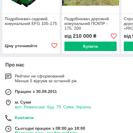
Подрібнювач садовий,
Подрібнювач дорожній
Стрі
комунальний EFG 105-175
комунальний ПСКПР -
дор
175, 200
«RIO
– 90 
210 000
від
₴
від
Ціну уточнюйте
Купити
Про нас
Рейтинг не сформований
Менше 5 відгуків за останній рік
Працює з 30.09.2011
м. Суми
вул. Роменська, буд. 79, Суми, Україна
Контакти
Сьогодні працює з 08:00 до 18:00