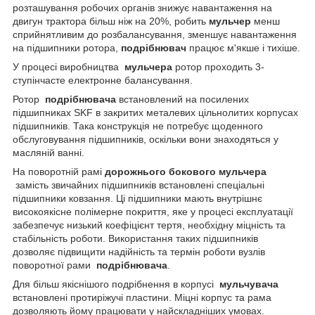
розташування робочих органів знижує навантаження на
двигун трактора більш ніж на 20%, робить
мульчер
менш
сприйнятливим до розбалансування, зменшує навантаження
на підшипники ротора,
подрібнювач
працює м'якше і тихіше.
У процесі виробництва
мульчера
ротор проходить 3-
ступінчасте електронне балансування.
Ротор
подрібнювача
встановлений на посилених
підшипниках SKF в закритих металевих цільнолитих корпусах
підшипників. Така конструкція не потребує щоденного
обслуговування підшипників, оскільки вони знаходяться у
масляній ванні.
На поворотній рамі
дорожнього бокового мульчера
замість звичайних підшипників встановлені спеціальні
підшипники ковзання. Ці підшипники мають внутрішнє
високоякісне полімерне покриття, яке у процесі експлуатації
забезпечує низький коефіцієнт тертя, необхідну міцність та
стабільність роботи. Використання таких підшипників
дозволяє підвищити надійність та термін роботи вузлів
поворотної рами
подрібнювача
.
Для більш якіснішого подрібнення в корпусі
мульчувача
встановлені протиріжучі пластини. Міцні корпус та рама
дозволяють йому працювати у найскладніших умовах.