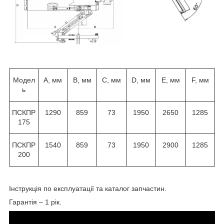
Модел
А, мм
B, мм
C, мм
D, мм
E, мм
F, мм
ь
ПСКПР
1290
859
73
1950
2650
1285
175
ПСКПР
1540
859
73
1950
2900
1285
200
Інструкція по експлуатації та каталог запчастин.
Гарантія – 1 рік.