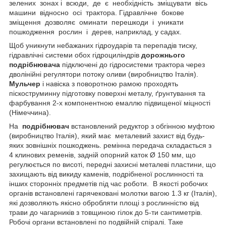
зелених зонах і всюди, де є необхідність зміщувати вісь
машини відносно осі трактора. Гідравлічне бокове
зміщення дозволяє оминати перешкоди і уникати
пошкодження рослин і дерев, наприклад, у садах.
Щоб уникнути небажаних гідроударів та перепадів тиску,
гідравлічні системи обох гідроциліндрів
дорожнього
подрібнювача
підключені до гідросистеми трактора через
дволінійні регулятори потоку оливи (виробництво Італія).
Мульчер
і навіска з поворотною рамою проходять
піскоструминну підготовку поверхні металу, ґрунтування та
фарбування 2-х компонентною емаллю підвищеної міцності
(Німеччина).
На
подрібнювач
встановлений редуктор з обгінною муфтою
(виробництво Італія), який має металевий захист від будь-
яких зовнішніх пошкоджень. ремінна передача складається з
4 клинових ременів, задній опорний каток Ø 150 мм, що
регулюється по висоті, передні захисні металеві пластини, що
захищають від викиду каменів, подрібненої рослинності та
інших сторонніх предметів під час роботи. В якості робочих
органів встановлені гарячековані молотки вагою 1.3 кг (Італія),
які дозволяють якісно обробляти площі з рослинністю від
трави до чагарників з товщиною гілок до 5-ти сантиметрів.
Робочі органи встановлені по подвійній спіралі. Таке