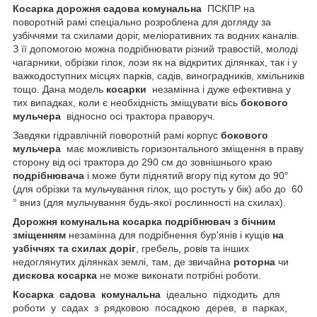
Косарка дорожня садова комунальна
ПСКПР на
поворотній рамі спеціально розроблена для догляду за
узбіччями та схилами доріг, меліоративних та водних каналів.
З її допомогою можна подрібнювати різний травостій, молоді
чагарники, обрізки гілок, лози як на відкритих ділянках, так і у
важкодоступних місцях парків, садів, виноградників, хмільників
тощо. Дана модель
косарки
незамінна і дуже ефективна у
тих випадках, коли є необхідність зміщувати вісь
бокового
мульчера
відносно осі трактора праворуч.
Завдяки гідравлічній поворотній рамі корпус
бокового
мульчера
має можливість горизонтального зміщення в праву
сторону від осі трактора до 290 см до зовнішнього краю
подрібнювача
і може бути піднятий вгору під кутом до 90°
(для обрізки та мульчування гілок, що ростуть у бік) або до 60
° вниз (для мульчування будь-якої рослинності на схилах).
Дорожня комунальна косарка подрібнювач з бічним
зміщенням
незамінна для подрібнення бур'янів і кущів
на
узбіччях та схилах доріг
, гребель, ровів та інших
недоглянутих ділянках землі, там, де звичайна
роторна
чи
дискова косарка
не може виконати потрібні роботи.
Косарка садова комунальна
ідеально підходить для
роботи у садах з рядковою посадкою дерев, в парках,