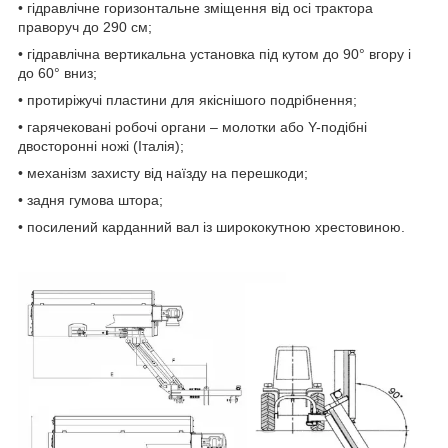
• гідравлічне горизонтальне зміщення від осі трактора
праворуч до 290 см;
• гідравлічна вертикальна установка під кутом до 90° вгору і
до 60° вниз;
• протиріжучі пластини для якіснішого подрібнення;
• гарячековані робочі органи – молотки або Y-подібні
двосторонні ножі (Італія);
• механізм захисту від наїзду на перешкоди;
• задня гумова штора;
• посилений карданний вал із ширококутною хрестовиною.