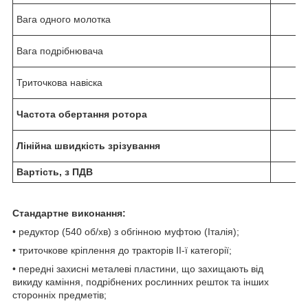
Вага одного молотка
Вага подрібнювача
Триточкова навіска
к
Частота обертання ротора
об
Лінійна швидкість зрізування
м
Вартість, з ПДВ
г
Стандартне виконання:
• редуктор (540 об/хв) з обгінною муфтою (Італія);
• триточкове кріплення до тракторів ІІ-ї категорії;
• передні захисні металеві пластини, що захищають від
викиду каміння, подрібнених рослинних решток та інших
сторонніх предметів;