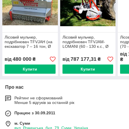
Лісовий мульчер,
Лісовий мульчер,
Лісо
подрібнювач TFVJAH (на
подрібнювач TFVJAM-
подр
екскаватор 7 – 16 тон, Ø
LOMANI (60 - 130 к.с., Ø
(70 
подріб. 9 см)
подр. 18 см, без заглиб.)
см, 
від
480 000
787 177,31
від
₴
від
₴
₴
Купити
Купити
Про нас
Рейтинг не сформований
Менше 5 відгуків за останній рік
Працює з 30.09.2011
м. Суми
вул. Роменська, буд. 79, Суми, Україна