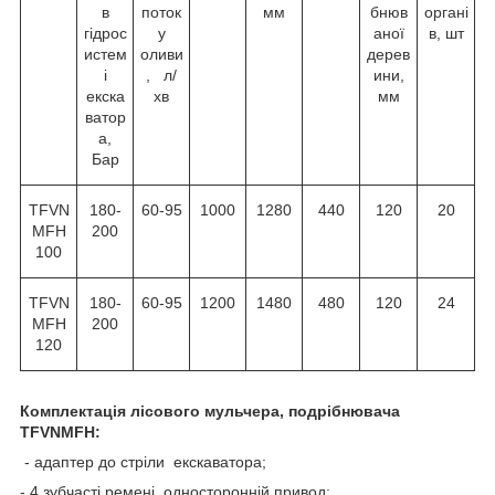
в
поток
мм
бнюв
органі
гідрос
у
аної
в, шт
истем
оливи
дерев
і
, л/
ини,
екска
хв
мм
ватор
а,
Бар
TFVN
180-
60-95
1000
1280
440
120
20
MFH
200
100
TFVN
180-
60-95
1200
1480
480
120
24
MFH
200
120
Комплектація лісового мульчера, подрібнювача
T
FVNMFH:
- адаптер до стріли екскаватора;
- 4 зубчасті ремені, односторонній привод;