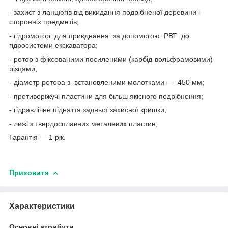
- захист з ланцюгів від викидання подрібненої деревини і
сторонніх предметів;
- гідромотор для приєднання за допомогою РВТ до
гідросистеми екскаватора;
- ротор з фіксованими посиленими (карбід-вольфрамовими)
різцями;
- діаметр ротора з встановленими молотками — 450 мм;
- противоріжучі пластини для більш якісного подрібнення;
- гідравлічне підняття задньої захисної кришки;
- лижі з твердосплавних металевих пластин;
Гарантія — 1 рік.
Приховати
Характеристики
Основні атрибути