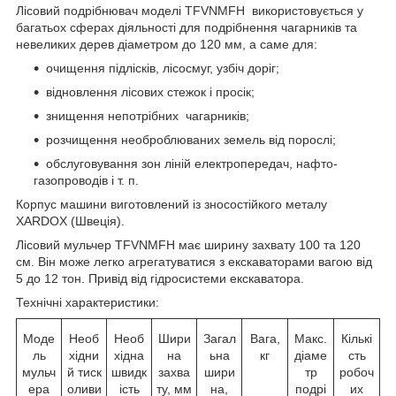
Лісовий подрібнювач моделі TFVNMFH використовується у
багатьох сферах діяльності для подрібнення чагарників та
невеликих дерев діаметром до 120 мм, а саме для:
очищення підлісків, лісосмуг, узбіч доріг;
відновлення лісових стежок і просік;
знищення непотрібних чагарників;
розчищення необроблюваних земель від порослі;
обслуговування зон ліній електропередач, нафто-
газопроводів і т. п.
Корпус машини виготовлений із зносостійкого металу
XARDOX (Швеція).
Лісовий мульчер TFVNMFH має ширину захвату 100 та 120
см. Він може легко агрегатуватися з екскаваторами вагою від
5 до 12 тон. Привід від гідросистеми екскаватора.
Технічні характеристики:
Моде
Необ
Необ
Шири
Загал
Вага,
Макс.
Кількі
ль
хідни
хідна
на
ьна
кг
діаме
сть
мульч
й тиск
швидк
захва
шири
тр
робоч
ера
оливи
ість
ту, мм
на,
подрі
их