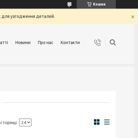
Кошик
с для узгодження деталей.
атті
Новини
Про нас
Контакти