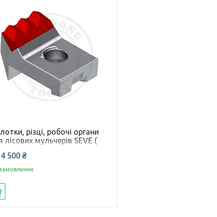
отки, різці, робочі органи
 лісових мульчерів SEVE (
дель молотка KFS 1316)
 4 500 ₴
 замовлення
Купити