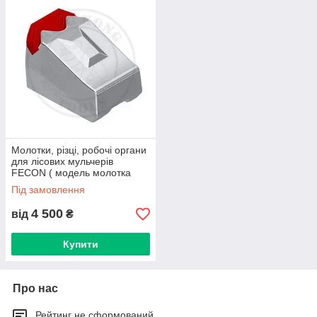
Молотки, різці, робочі органи
для лісових мульчерів
FECON ( модель молотка
KFS 1248-1)
Під замовлення
4 500
від
₴
Купити
Про нас
Рейтинг не сформований