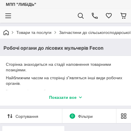
МПП "ЛИБІДЬ"
Товари та послуги
Запчастини до сільськогосподарської
Робочі органи до лісових мульчерів Fecon
Сторінка знаходиться на стадії наповнення товарними
позиціями.
Найближчим часом на сторінці з"являться інші види робочих
органів.
Консультацію по робочим органам можна отримати по
телефону: 050-307-53-97.
Показати все
Сортування
0
Фільтри